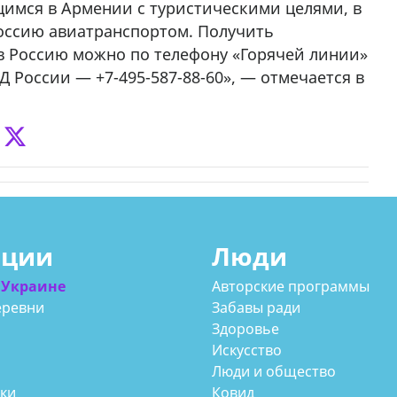
имся в Армении с туристическими целями, в
7
оссию авиатранспортом. Получить
в Россию можно по телефону «Горячей линии»
Д России — +7-495-587-88-60», — отмечается в
ации
Люди
 Украине
Авторские программы
еревни
Забавы ради
Здоровье
Искусство
Люди и общество
аки
Ковид