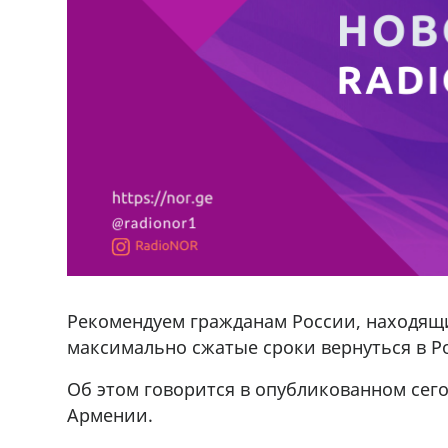
Рекомендуем гражданам России, находящи
максимально сжатые сроки вернуться в Р
Об этом говорится в опубликованном сего
Армении.
,+995 551 08 62
В городе Ниноцминда около фастфу