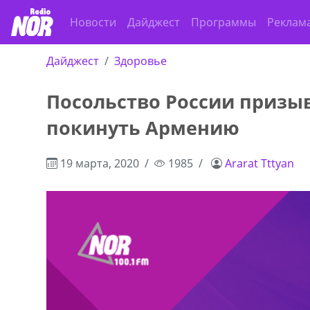
Новости
Дайджест
Программы
Реклам
Дайджест
Здоровье
Посольство России призы
покинуть Армению
19 марта, 2020
1985
Ararat Tttyan