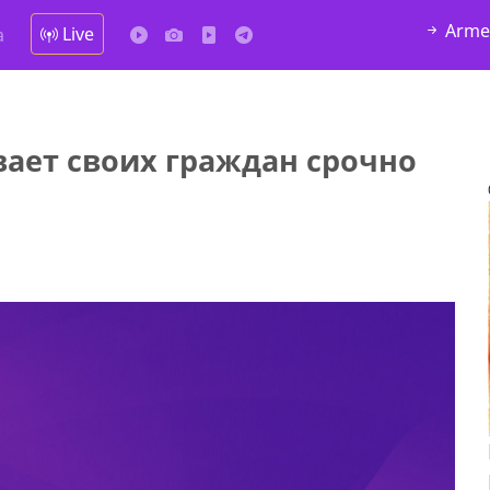
Arme
Live
а
вает своих граждан срочно