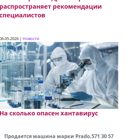
распространяет рекомендации
специалистов
06.05.2026 |
Новости
На сколько опасен хантавирус
Продаются грабли под лощадь ,+995 551 08 62
Продается машина марки Prado,571 30 57
В горо