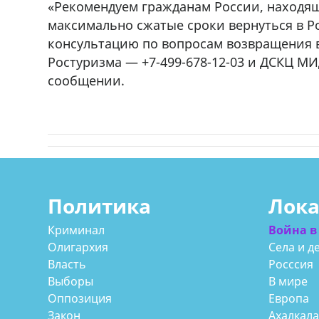
«Рекомендуем гражданам России, находящ
cдается в аренду дом, 571 30 5
максимально сжатые сроки вернуться в Р
57Whatsap/Viber
консультацию по вопросам возвращения 
Ростуризма — +7-499-678-12-03 и ДСКЦ МИ
сообщении.
Политика
Лок
Криминал
Война в
Олигархия
Села и д
Власть
Росссия
Выборы
В мире
Оппозиция
Европа
Закон
Ахалкал