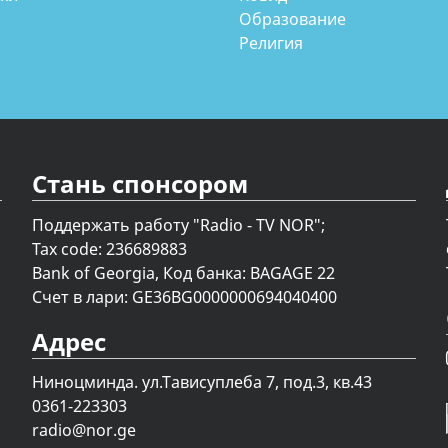
Образование
Религия
Стань спонсором
Поддержать работу "Radio - TV NOR";
Tax code: 236689883
Bank of Georgia, Код банка: BAGAGE 22
Счет в лари: GE36BG0000000694040400
Адрес
Ниноцминда. ул.Тависуплеба 7, под.3, кв.43
0361-223303
radio@nor.ge