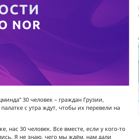
минда” 30 человек – граждан Грузии,
палатке с утра ждут, чтобы их перевели на
ке, нас 30 человек. Все вместе, если у кого-то
да Hask
Продается машина марки Prado,571 30 57
ись. Я не знаю, чего мы ждём, нам дали