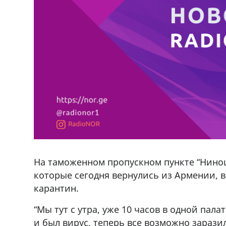
На таможенном пропускном пункте “Ниноц
которые сегодня вернулись из Армении, в 
карантин.
“Мы тут с утра, уже 10 часов в одной палат
В городе Ниноцминда около фастфу
и был вирус, теперь все возможно заразил