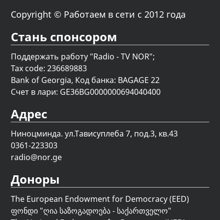
Copyright © Работаем в сети с 2012 года
Стань спонсором
Поддержать работу "Radio - TV NOR";
Tax code: 236689883
Bank of Georgia, Код банка: BAGAGE 22
Счет в лари: GE36BG0000000694040400
Адрес
Ниноцминда. ул.Тависуплеба 7, под.3, кв.43
0361-223303
radio@nor.ge
Доноры
The European Endowment for Democracy (EED)
ფონდი "
ღია საზოგადოება - საქართველო
"