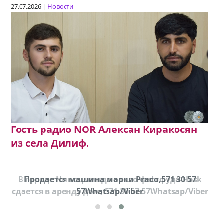
27.07.2026 |
Новости
Гость радио NOR Алексан Киракосян
из села Дилиф.
В городе Ниноцминда около фастфуда Hask
Продается машина марки Prado,571 30 57
П
cдается в аренду дом, 571 30 57 57Whatsap/Viber
57Whatsap/Viber