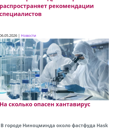
распространяет рекомендации
специалистов
06.05.2026 |
Новости
На сколько опасен хантавирус
В городе Ниноцминда около фастфуда Hask
Продается машина марки Prado,571 30 57
Про