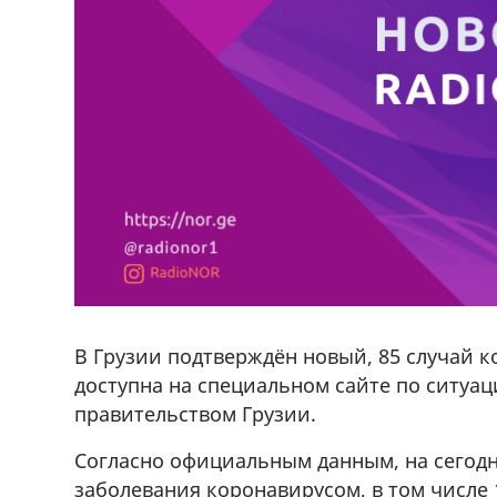
В Грузии подтверждён новый, 85 случай 
доступна на специальном сайте по ситуа
правительством Грузии.
Согласно официальным данным, на сегодн
ado,571 30 57
Продается соль оптом и в розниц
заболевания коронавирусом, в том числе 