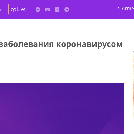
Arme
Live
а
 заболевания коронавирусом