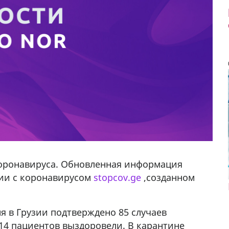
коронавируса. Обновленная информация
ции с коронавирусом
stopcov.ge
,созданном
я в Грузии подтверждено 85 случаев
у в
14 пациентов выздоровели. В карантине