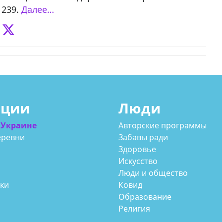
 239.
Далее…
ации
Люди
 Украине
Авторские программы
еревни
Забавы ради
Здоровье
Искусство
Люди и общество
аки
Ковид
Образование
Религия