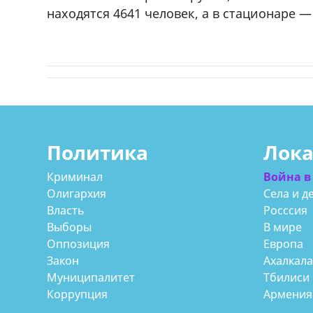
r
мешках, 500 22 47 42
находятся 4641 человек, а в стационаре —
Политика
Лок
Криминал
Война в
Олигархия
Села и д
Власть
Росссия
Выборы
В мире
Оппозиция
Европа
Закон
Ахалкал
Муниципалитет
Тбилиси
Коррупция
Армения