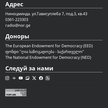
Адрес
Ниноцминда. ул.Тависуплеба 7, под.3, кв.43
0361-223303
radio@nor.ge
Доноры
The European Endowment for Democracy (EED)
ფონდი "
ღია საზოგადოება - საქართველო
"
The National Endowment for Democracy (NED)
Следуй за нами