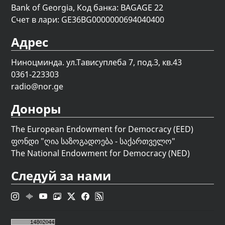
Bank of Georgia, Код банка: BAGAGE 22
Счет в лари: GE36BG0000000694040400
Адрес
Ниноцминда. ул.Тависуплеба 7, под.3, кв.43
0361-223303
radio@nor.ge
Доноры
The European Endowment for Democracy (EED)
ფონდი "
ღია საზოგადოება - საქართველო
"
The National Endowment for Democracy (NED)
Следуй за нами