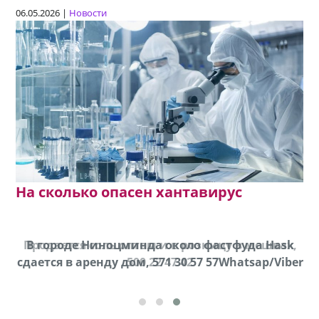
06.05.2026 |
Новости
На сколько опасен хантавирус
Продается соль оптом и в розницу в мешках,
В городе Ниноцминда около фастфуда Hask
cдается в аренду дом, 571 30 57 57Whatsap/Viber
500 22 47 42