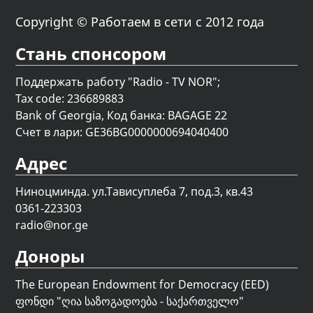
Copyright © Работаем в сети с 2012 года
Стань спонсором
Поддержать работу "Radio - TV NOR";
Tax code: 236689883
Bank of Georgia, Код банка: BAGAGE 22
Счет в лари: GE36BG0000000694040400
Адрес
Ниноцминда. ул.Тависуплеба 7, под.3, кв.43
0361-223303
radio@nor.ge
Доноры
The European Endowment for Democracy (EED)
ფონდი "
ღია საზოგადოება - საქართველო
"