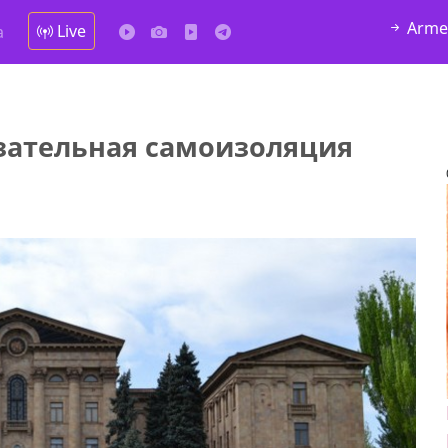
Arme
Live
а
зательная самоизоляция