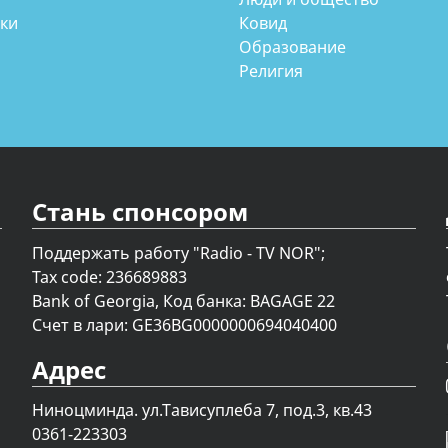
аки
Ковид
Образование
Религия
Стань спонсором
Поддержать работу "Radio - TV NOR";
Tax code: 236689883
Bank of Georgia, Код банка: BAGAGE 22
Счет в лари: GE36BG0000000694040400
Адрес
Ниноцминда. ул.Тависуплеба 7, под.3, кв.43
0361-223303