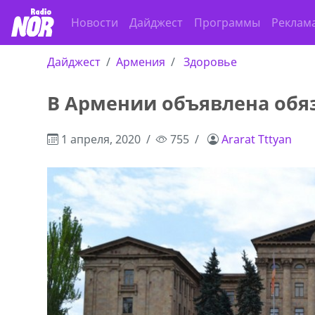
Новости
Дайджест
Программы
Реклам
Дайджест
Армения
Здоровье
В Армении объявлена обя
1 апреля, 2020
755
Ararat Tttyan