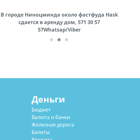
В городе Ниноцминда около фастфуда Hask
Продается машина марки Prado,571 30 57
Про
cдается в аренду дом, 571 30 57
57Whatsap/Viber
57Whatsap/Viber
Деньги
Бюджет
Валюта и банки
Железная дорога
Билеты
Реклама