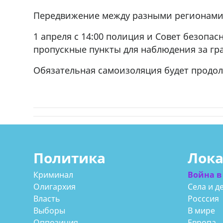
Передвижение между разными регионами
ado,571 30 57
Продается соль оптом и в розниц
r
мешках, 500 22 47 42
1 апреля с 14:00 полиция и Совет безопа
пропускные пункты для наблюдения за гр
Обязательная самоизоляция будет продол
Политика
Лок
Криминал
Война в
Олигархия
Села и д
Власть
Росссия
Выборы
В мире
Оппозиция
Европа