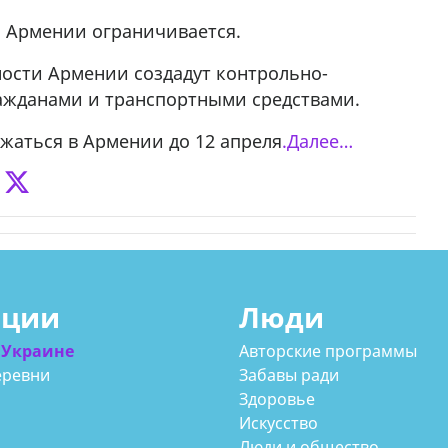
 Армении ограничивается.
у в
сности Армении создадут контрольно-
ажданами и транспортными средствами.
жаться в Армении до 12 апреля
.Далее…
ации
Люди
 Украине
Авторские программы
еревни
Забавы ради
Здоровье
Искусство
Люди и общество