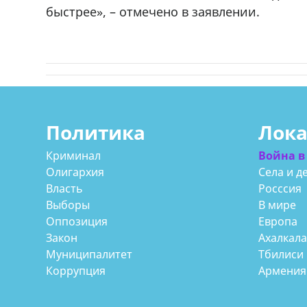
быстрее», – отмечено в заявлении.
Политика
Лок
Криминал
Война в
Олигархия
Села и д
Власть
Росссия
Выборы
В мире
Оппозиция
Европа
Закон
Ахалкал
Муниципалитет
Тбилиси
Коррупция
Армения