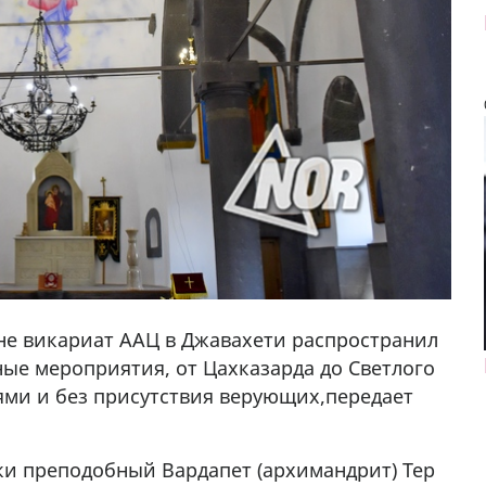
ане викариат ААЦ в Джавахети распространил
ные мероприятия, от Цахказарда до Светлого
ями и без присутствия верующих,передает
у в
ки преподобный Вардапет (архимандрит) Тер