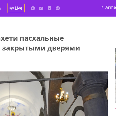
Arme
Live
а
хети пасхальные
а закрытыми дверями