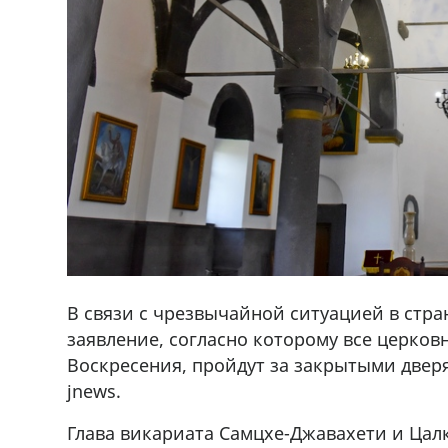
В связи с чрезвычайной ситуацией в стр
заявление, согласно которому все церков
Воскресения, пройдут за закрытыми двер
jnews.
ado,571 30 57
Продается соль оптом и в розниц
Глава викариата Самцхе-Джавахети и Цал
r
мешках, 500 22 47 42