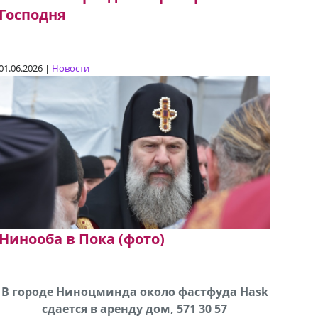
Господня
01.06.2026 |
Новости
Нинооба в Пока (фото)
В городе Ниноцминда около фастфуда Hask
Продается машина марки Prado,571 30 57
Про
cдается в аренду дом, 571 30 57
57Whatsap/Viber