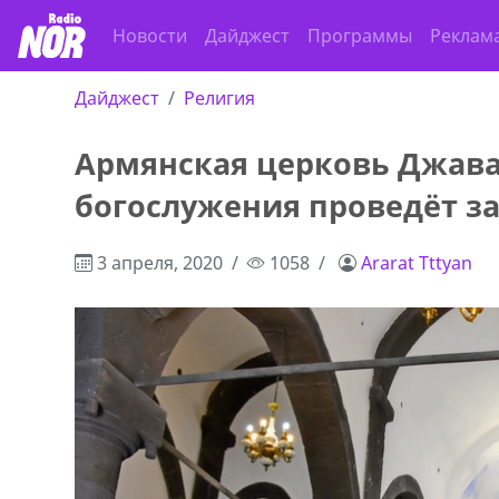
Новости
Дайджест
Программы
Реклам
Дайджест
Религия
Армянская церковь Джава
богослужения проведёт з
3 апреля, 2020
1058
Ararat Tttyan