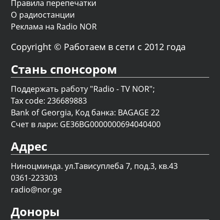
Правила перепечатки
О радиостанции
Реклама на Radio NOR
Copyright © Работаем в сети с 2012 года
Стань спонсором
Поддержать работу "Radio - TV NOR";
Tax code: 236689883
Bank of Georgia, Код банка: BAGAGE 22
Счет в лари: GE36BG0000000694040400
Адрес
Ниноцминда. ул.Тависуплеба 7, под.3, кв.43
0361-223303
radio@nor.ge
Доноры