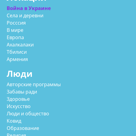
Война в Украине
Села и деревни
Росссия
В мире
Европа
Ахалкалаки
Тбилиси
Армения
Люди
Авторские программы
Забавы ради
Здоровье
Искусство
Люди и общество
Ковид
Образование
Религия