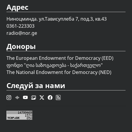
Адрес
Ниноцминда. ул.Тависуплеба 7, под.3, кв.43
0361-223303
radio@nor.ge
Доноры
The European Endowment for Democracy (EED)
ფონდი "
ღია საზოგადოება - საქართველო
"
The National Endowment for Democracy (NED)
Следуй за нами