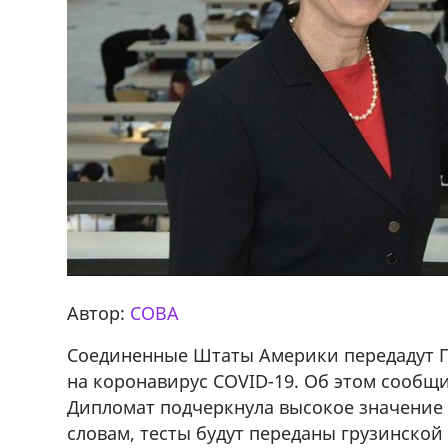
Автор:
СОВА
Соединенные Штаты Америки передадут Г
на коронавирус COVID-19. Об этом сообщ
Дипломат подчеркнула высокое значение 
словам, тесты будут переданы грузинской
фастфуда Hask
Срочно на трассе Ниноцминда-Ц