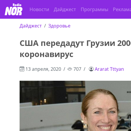
Новости
Дайджест
Программы
Реклам
Дайджест
Здоровье
США передадут Грузии 2000
коронавирус
13 апреля, 2020
707
Ararat Tttyan