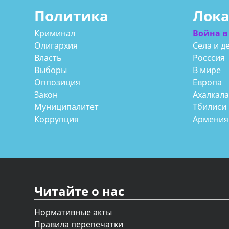
Политика
Лок
Криминал
Война в
Олигархия
Села и д
Власть
Росссия
Выборы
В мире
Оппозиция
Европа
Закон
Ахалкал
Муниципалитет
Тбилиси
Коррупция
Армения
Читайте о нас
Нормативные акты
Правила перепечатки