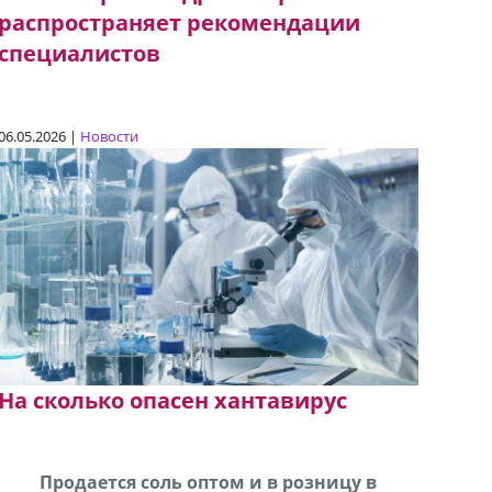
распространяет рекомендации
специалистов
06.05.2026 |
Новости
На сколько опасен хантавирус
В городе Ниноцминда около фастфуда Hask
Продается соль оптом и в розницу в
Сро