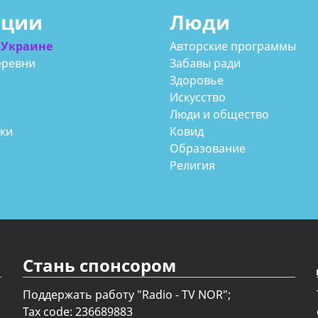
ации
Люди
 Украине
Авторские программы
еревни
Забавы ради
Здоровье
Искусство
Люди и общество
аки
Ковид
Образование
Религия
Стань спонсором
Поддержать работу "Radio - TV NOR";
Tax code: 236689883