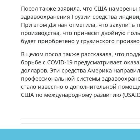
71 30 57
продается объект,+995 574 40 7
Посол также заявила, что США намерены 
r
71Whatsapp/Viber
здравоохранения Грузии средства индиви
При этом Дэгнан отметила, что закупить 
производства, что принесет двойную польз
будет приобретено у грузинского произво
В целом посол также рассказала, что по
борьбе с COVID-19 предусматривает оказ
долларов. Эти средства Америка направил
профессиональной системы здравоохранен
стало известно о дополнительной помощи 
США по международному развитию (USAID