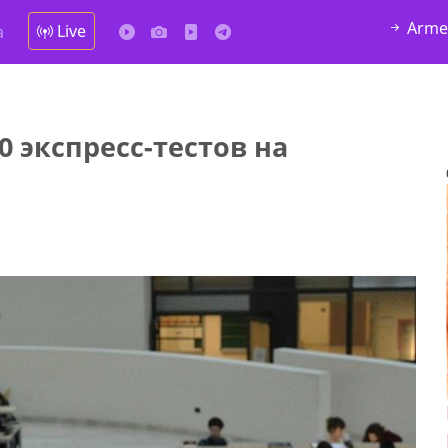
Arme
Live
а
 экспресс-тестов на