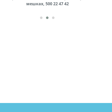
cдается в аренду дом, 571 30 57
мешках, 500 22 47 42
57Whatsap/Viber