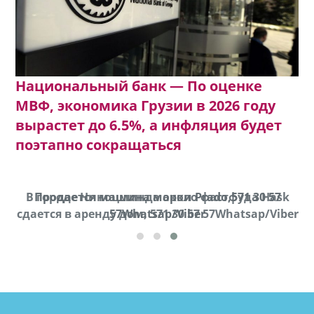
Национальный банк — По оценке
МВФ, экономика Грузии в 2026 году
вырастет до 6.5%, а инфляция будет
поэтапно сокращаться
В городе Ниноцминда около фастфуда Hask
Продается машина марки Prado,571 30 57
П
cдается в аренду дом, 571 30 57 57Whatsap/Viber
57Whatsap/Viber