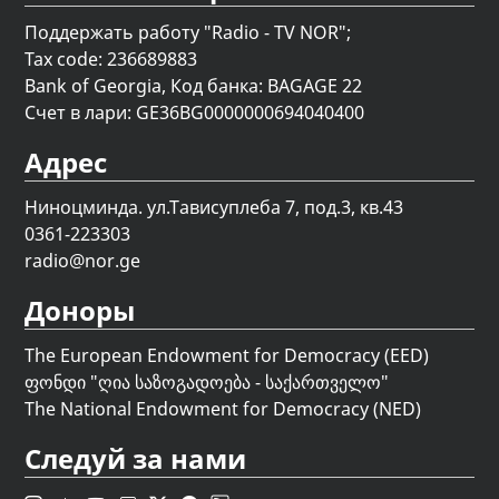
Поддержать работу "Radio - TV NOR";
Tax code: 236689883
Bank of Georgia, Код банка: BAGAGE 22
Счет в лари: GE36BG0000000694040400
Адрес
Ниноцминда. ул.Тависуплеба 7, под.3, кв.43
0361-223303
radio@nor.ge
Доноры
The European Endowment for Democracy (EED)
ფონდი "
ღია საზოგადოება - საქართველო
"
The National Endowment for Democracy (NED)
Следуй за нами