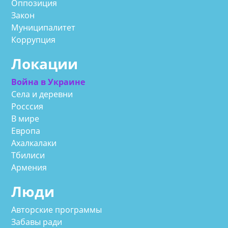
Оппозиция
Закон
Муниципалитет
Коррупция
Локации
Война в Украине
Села и деревни
Росссия
В мире
Европа
Ахалкалаки
Тбилиси
Армения
Люди
Авторские программы
Забавы ради