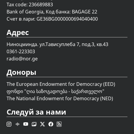
Tax code: 236689883
Bank of Georgia, Код банка: BAGAGE 22
Счет в лари: GE36BG0000000694040400
Адрес
Ниноцминда. ул.Тависуплеба 7, под.3, кв.43
0361-223303
radio@nor.ge
Доноры
The European Endowment for Democracy (EED)
ფონდი "
ღია საზოგადოება - საქართველო
"
The National Endowment for Democracy (NED)
Следуй за нами