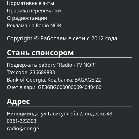
Нормативные акты
Правила перепечатки
О радиостанции
Реклама на Radio NOR
Copyright © Работаем в сети с 2012 года
Стань спонсором
Поддержать работу "Radio - TV NOR";
Tax code: 236689883
Bank of Georgia, Код банка: BAGAGE 22
Счет в лари: GE36BG0000000694040400
Адрес
Ниноцминда. ул.Тависуплеба 7, под.3, кв.43
0361-223303
radio@nor.ge