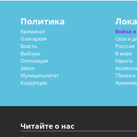
Политика
Лок
Криминал
Война в
Олигархия
Села и д
Власть
Росссия
Выборы
В мире
Оппозиция
Европа
Закон
Ахалкал
Муниципалитет
Тбилиси
Коррупция
Армения
Читайте о нас