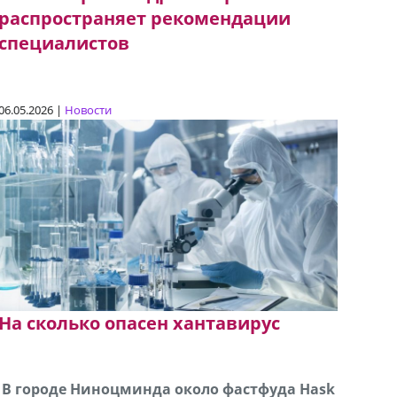
распространяет рекомендации
специалистов
06.05.2026 |
Новости
На сколько опасен хантавирус
В городе Ниноцминда около фастфуда Hask
Продается машина марки Prado,571 30 57
Про