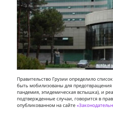
Правительство Грузии определило списо
быть мобилизованы для предотвращения 
пандемия, эпидемическая вспышка), и ре
подтвержденные случаи, говорится в пра
опубликованном на сайте
«Законодательн
ado,571 30 57
Продается соль оптом и в розниц