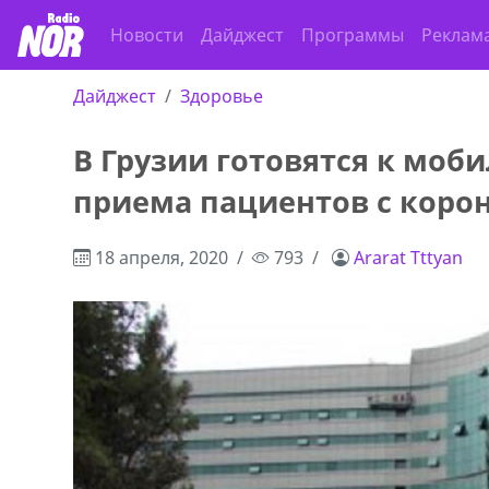
Новости
Дайджест
Программы
Реклам
Дайджест
Здоровье
В Грузии готовятся к моб
приема пациентов с коро
18 апреля, 2020
793
Ararat Tttyan