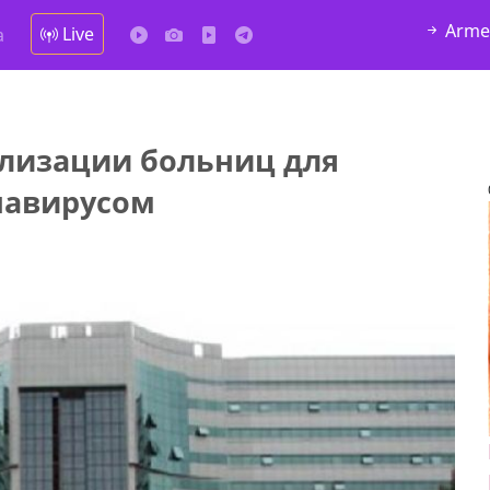
Arme
Live
а
илизации больниц для
навирусом