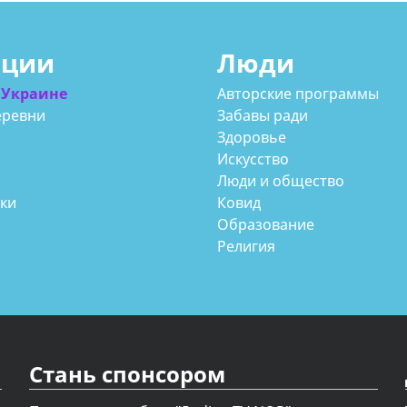
ации
Люди
 Украине
Авторские программы
еревни
Забавы ради
Здоровье
Искусство
Люди и общество
аки
Ковид
Образование
Религия
Стань спонсором