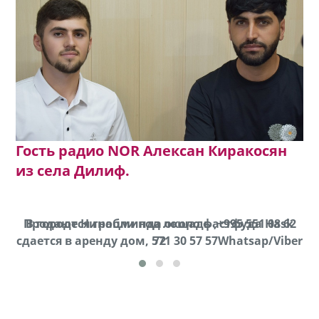
Гость радио NOR Алексан Киракосян
из села Дилиф.
Продаются грабли под лощадь ,+995 551 08 62
В городе Ниноцминда около фастфуда Hask
cдается в аренду дом, 571 30 57 57Whatsap/Viber
72