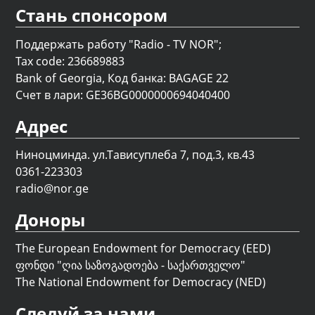
Стань спонсором
Поддержать работу "Radio - TV NOR";
Tax code: 236689883
Bank of Georgia, Код банка: BAGAGE 22
Счет в лари: GE36BG0000000694040400
Адрес
Ниноцминда. ул.Тависуплеба 7, под.3, кв.43
0361-223303
radio@nor.ge
Доноры
The European Endowment for Democracy (EED)
ფონდი "
ღია საზოგადოება - საქართველო
"
The National Endowment for Democracy (NED)
Следуй за нами