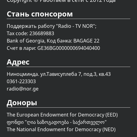
Стань спонсором
Поддержать работу "Radio - TV NOR";
Tax code: 236689883
Bank of Georgia, Код банка: BAGAGE 22
Счет в лари: GE36BG0000000694040400
Адрес
Ниноцминда. ул.Тависуплеба 7, под.3, кв.43
0361-223303
radio@nor.ge
Доноры
The European Endowment for Democracy (EED)
ფონდი "
ღია საზოგადოება - საქართველო
"
The National Endowment for Democracy (NED)