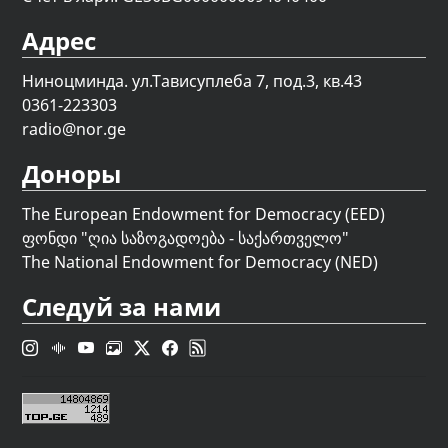
Адрес
Ниноцминда. ул.Тависуплеба 7, под.3, кв.43
0361-223303
radio@nor.ge
Доноры
The European Endowment for Democracy (EED)
ფონდი "
ღია საზოგადოება - საქართველო
"
The National Endowment for Democracy (NED)
Следуй за нами