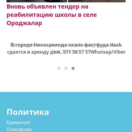
Вновь объявлен тендер на
реабилитацию школы в селе
Ороджалар
Продается соль оптом и в розницу в мешках,
В городе Ниноцминда около фастфуда Hask
cдается в аренду дом, 571 30 57 57Whatsap/Viber
500 22 47 42
Политика
Криминал
Олигархия