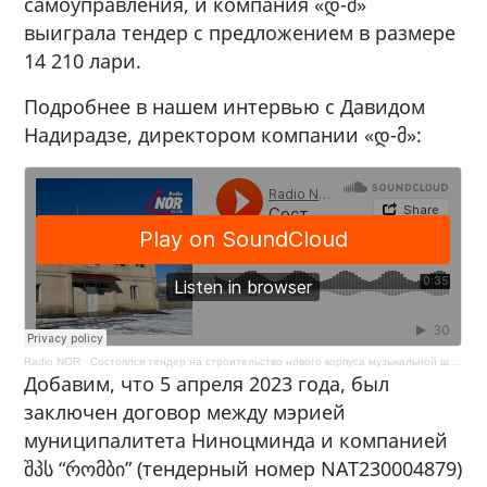
самоуправления, и компания «დ-მ»
выиграла тендер с предложением в размере
14 210 лари.
Подробнее в нашем интервью с Давидом
Надирадзе, директором компании «დ-მ»:
Radio NOR
·
Состоялся тендер на строительство нового корпуса музыкальной школы Ниноцминда
Добавим, что 5 апреля 2023 года, был
заключен договор между мэрией
муниципалитета Ниноцминда и компанией
შპს “რომბი” (тендерный номер NAT230004879)