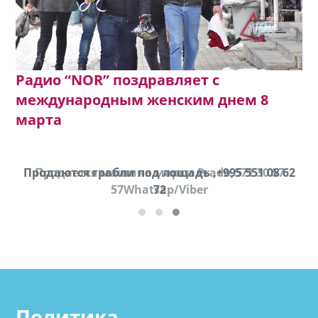
Радио “NOR” поздравляет с
международным женским днем 8
марта
Продаются грабли под лощадь ,+995 551 08 62
Продается машина марки Prado,571 30 57
57Whatsap/Viber
72
cд
Политика