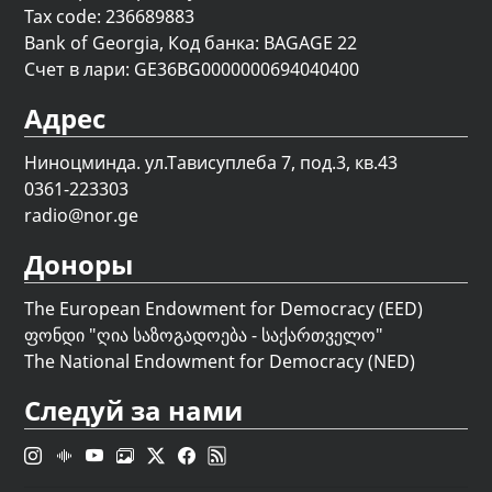
Tax code: 236689883
Bank of Georgia, Код банка: BAGAGE 22
Счет в лари: GE36BG0000000694040400
Адрес
Ниноцминда. ул.Тависуплеба 7, под.3, кв.43
0361-223303
radio@nor.ge
Доноры
The European Endowment for Democracy (EED)
ფონდი "
ღია საზოგადოება - საქართველო
"
The National Endowment for Democracy (NED)
Следуй за нами