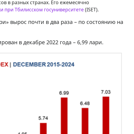
сов в разных странах. Его ежемесячно
и при Тбилисском госуниверситете
(ISET).
мешках,
В городе Ниноцминда около фастфуда Hask
cдается в аренду дом, 571 30 57
ри» вырос почти в два раза – по состоянию на
57Whatsap/Viber
ован в декабре 2022 года – 6,99 лари.