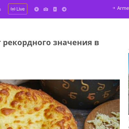
Arme
Live
а
 рекордного значения в