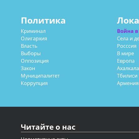
Политика
Лок
Криминал
Война в
Олигархия
Села и д
Власть
Росссия
Выборы
В мире
Оппозиция
Европа
Закон
Ахалкал
Муниципалитет
Тбилиси
Коррупция
Армения
Читайте о нас