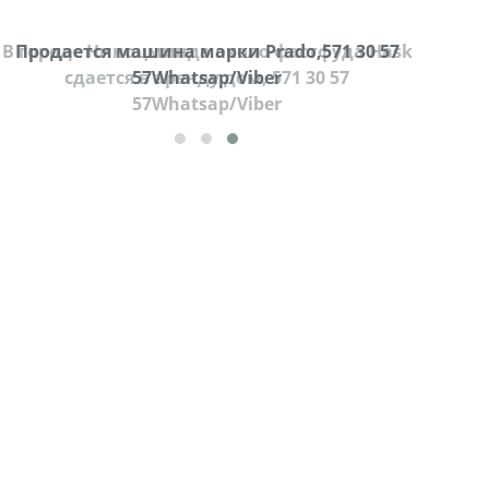
Продается машина марки Prado,571 30 57
Продае
57Whatsap/Viber