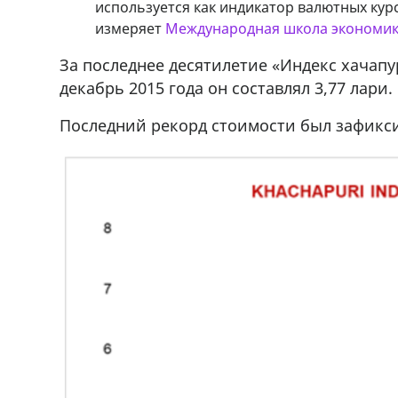
используется как индикатор валютных кур
измеряет
Международная школа экономик
ado,571 30 57
Продается соль опто и в розницу в 
r
500 22 47 42
За последнее десятилетие «Индекс хачапу
декабрь 2015 года он составлял 3,77 лари.
Последний рекорд стоимости был зафиксир