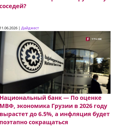
соседей?
11.06.2026 |
Дайджест
Национальный банк — По оценке
МВФ, экономика Грузии в 2026 году
вырастет до 6.5%, а инфляция будет
поэтапно сокращаться