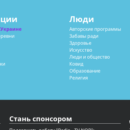
ации
Люди
 Украине
Авторские программы
еревни
Забавы ради
Здоровье
Искусство
Люди и общество
аки
Ковид
Образование
Религия
Стань спонсором