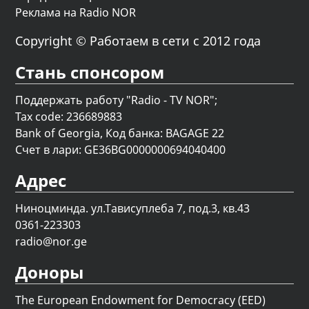
Реклама на Radio NOR
Copyright © Работаем в сети с 2012 года
Стань спонсором
Поддержать работу "Radio - TV NOR";
Tax code: 236689883
Bank of Georgia, Код банка: BAGAGE 22
Счет в лари: GE36BG0000000694040400
Адрес
Ниноцминда. ул.Тависуплеба 7, под.3, кв.43
0361-223303
radio@nor.ge
Доноры
The European Endowment for Democracy (EED)