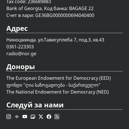
Tax code: 236689883
Bank of Georgia, Код банка: BAGAGE 22
Счет в лари: GE36BG0000000694040400
Адрес
Ниноцминда. ул.Тависуплеба 7, под.3, кв.43
0361-223303
radio@nor.ge
Доноры
The European Endowment for Democracy (EED)
ფონდი "
ღია საზოგადოება - საქართველო
"
The National Endowment for Democracy (NED)
Следуй за нами