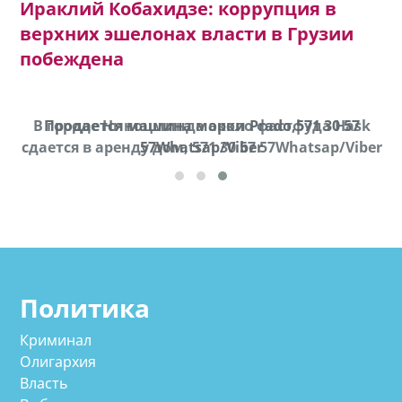
Ираклий Кобахидзе: коррупция в
верхних эшелонах власти в Грузии
побеждена
В городе Ниноцминда около фастфуда Hask
Продается машина марки Prado,571 30 57
П
cдается в аренду дом, 571 30 57 57Whatsap/Viber
57Whatsap/Viber
Политика
Криминал
Олигархия
Власть