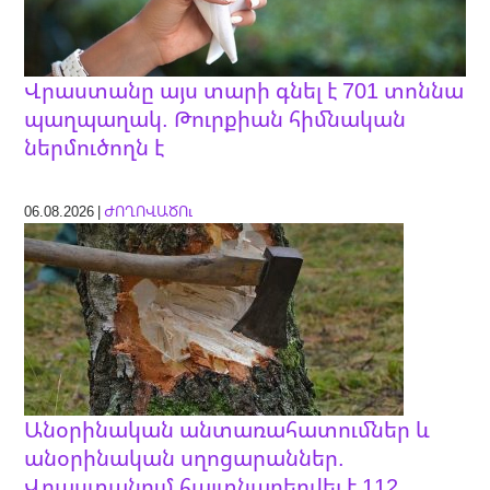
Վրաստանը այս տարի գնել է 701 տոննա
պաղպաղակ. Թուրքիան հիմնական
ներմուծողն է
06.08.2026 |
ԺՈՂՈՎԱԾՈւ
Անօրինական անտառահատումներ և
անօրինական սղոցարաններ.
Վրաստանում հայտնաբերվել է 112