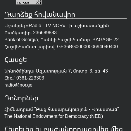
Դարձեք հովանավոր
Աջակցել «Radio - TV NOR» - ի աշխատանքին
Ծածկագիր. 236689883
Bank of Georgia, Բանկի հաշվեհամար. BAGAGE 22
Հաշվեհամար լարիով. GE36BG0000000694040400
Հասցե
Նինոծմինդա Ազատության 7, մուտք՝ 3, բն .43
Հեռ.` 0361-223303
radio@nor.ge
Դոնորներ
Հիմնադրամ "
Բաց հասարակություն - Վրաստան
"
The National Endowment for Democracy (NED)
Հետեւեք եւ բաժանորդագրվեք մեզ