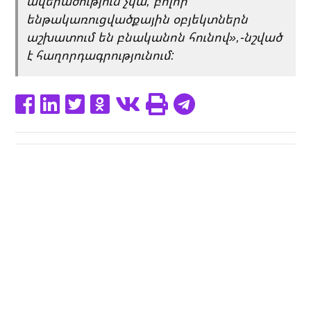
ավերածություն չկա, բոլոր
ենթակառուցվածքային օբյեկտներն
աշխատում են բնականոն հունով»,-նշված
է հաղորդագրությունում: