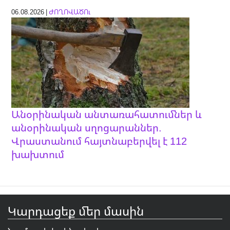
06.08.2026 |
ԺՈՂՈՎԱԾՈւ
Անօրինական անտառահատումներ և
անօրինական սղոցարաններ.
Վրաստանում հայտնաբերվել է 112
խախտում
Կարդացեք մեր մասին