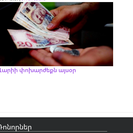
Լարիի փոխարժեքն այսօր
Դոնորներ