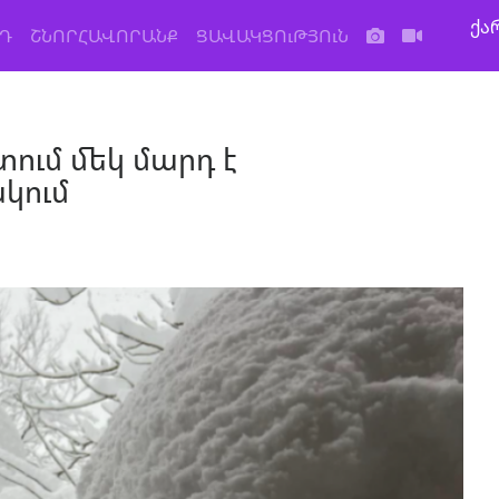
ქა
Դ
ՇՆՈՐՀԱՎՈՐԱՆՔ
ՑԱՎԱԿՑՈւԹՅՈւՆ
ում մեկ մարդ է
կում