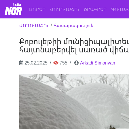
(current)
ԼՈւՐԵՐ
ԺՈՂՈՎԱԾՈւ
ԾՐԱԳՐԵՐ
ԳՈՎԱԶ
ԺՈՂՈՎԱԾՈւ
հասարակություն
Քոբուլեթիի մունիցիպալիտետ
հայտնաբերվել սառած վիճա
25.02.2025
755
Arkadi Simonyan