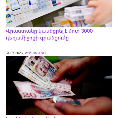
Վրաստանը կասեցրել է մոտ 3000
դեղամիջոցի գրանցումը
31.07.2026 |
ԺՈՂՈՎԱԾՈւ