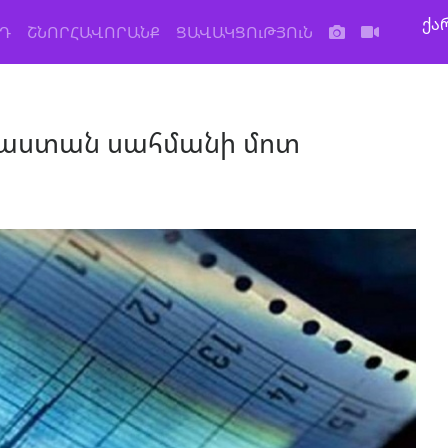
ქა
Դ
ՇՆՈՐՀԱՎՈՐԱՆՔ
ՑԱՎԱԿՑՈւԹՅՈւՆ
յաստան սահմանի մոտ