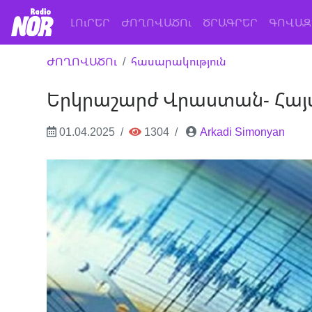
(current)
ԼՈւՐԵՐ
ԺՈՂՈՎԱԾՈւ
ԾՐԱԳՐԵՐ
ԳՈՎԱԶ
ԺՈՂՈՎԱԾՈւ
հասարակություն
Երկրաշարժ Վրաստան- Հա
01.04.2025
1304
Arkadi Simonyan