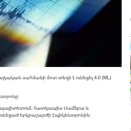
այկական սահմանի մոտ տեղի է ունեցել 4.0 (ML)
ենտրոնը։
իցիպալիտետում, հատկապես Սամեբա և
 ունեցած երկրաշարժի էպիկենտրոնին։