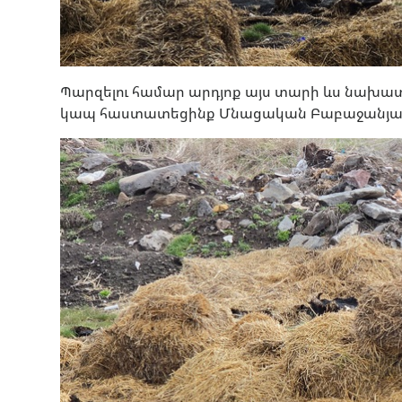
Պարզելու համար արդյոք այս տարի ևս նախատ
կապ հաստատեցինք Մնացական Բաբաջանյան