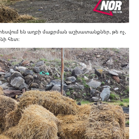
եսվում են աղբի մաքրման աշխատանքներ, թե ոչ,
ի հետ։