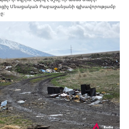
ցուցիչ Մնացական Բաբաջանյանի գլխավորությամբ
ը։