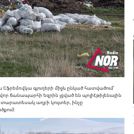
 Եֆրեմովկա գյուղերի միջև ընկած հատվածում՝
ր ճանապարհի եզրին լցված են պոլիէթիլենային
տարատեսակ աղբի կույտեր, ինչը
քում։