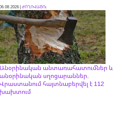
06.08.2026 |
ԺՈՂՈՎԱԾՈւ
Անօրինական անտառահատումներ և
անօրինական սղոցարաններ.
Վրաստանում հայտնաբերվել է 112
խախտում