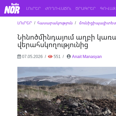
(current)
ԼՈւՐԵՐ
ԺՈՂՈՎԱԾՈւ
ԾՐԱԳՐԵՐ
ԳՈՎԱԶ
ԼՈւՐԵՐ
հասարակություն
մունիցիպալիտե
Նինոծմինդայում աղբի կառավ
վերահսկողությունից
07.05.2026
551
Anait Manasyan