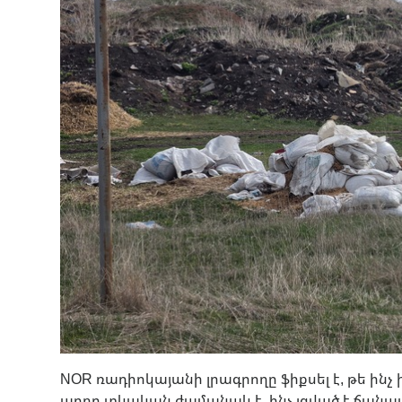
NOR ռադիոկայանի լրագրողը ֆիքսել է, թե ինչ 
աղբը տևական ժամանակ է, ինչ լցված է ճանապ