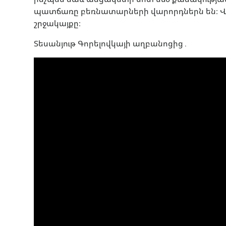
պատճառը բեռնատարների վարորդներն են։ Վ
շրջակայքը։
Տեսանյութ Գորելովկայի աղբանոցից․