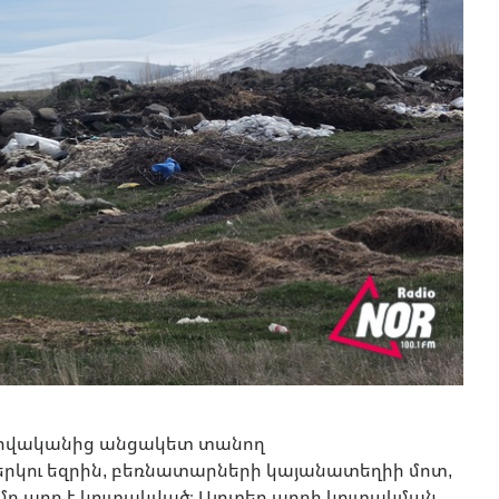
դանովականից անցակետ տանող
կու եզրին, բեռնատարների կայանատեղիի մոտ,
մբ աղբ է կուտակված։ Այդտեղ աղբի կուտակման