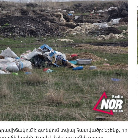
իրավիճակում է գտնվում տվյալ հատվածը։ Նշենք, որ
արհի եզրին։ Հարկ է նշել, որ ամեն տարի