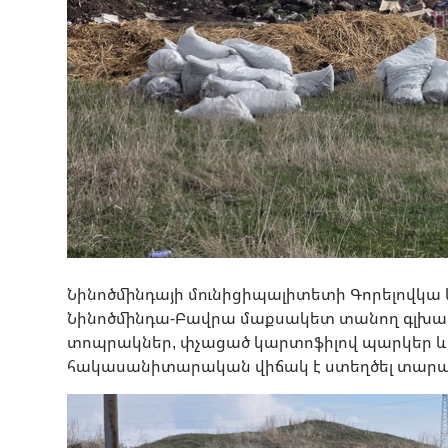
Նինոծմինդայի մունիցիպալիտետի Գորելովկա և
Նինոծմինդա-Բավրա մաքսակետ տանող գլխավո
տոպրակներ, փչացած կարտոֆիլով պարկեր և 
հակասանիտարական վիճակ է ստեղծել տարած