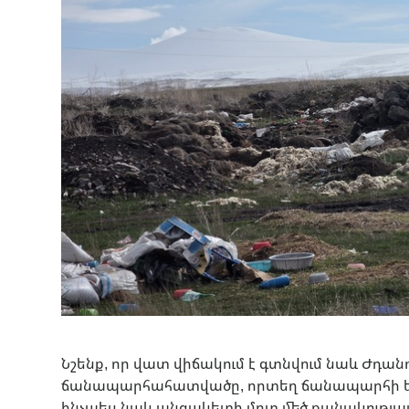
Նշենք, որ վատ վիճակում է գտնվում նաև Ժ
ճանապարհահատվածը, որտեղ ճանապարհի եր
ինչպես նաև անցակետի մոտ մեծ քանակությա