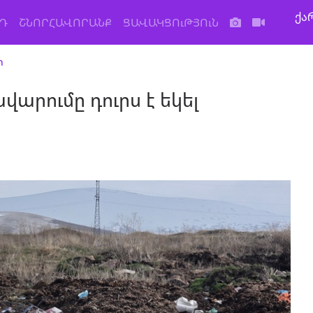
ქა
Դ
ՇՆՈՐՀԱՎՈՐԱՆՔ
ՑԱՎԱԿՑՈւԹՅՈւՆ
տ
արումը դուրս է եկել