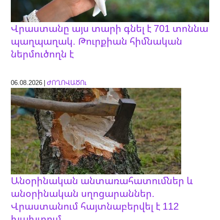
Վրաստանը այս տարի գնել է 701 տոննա
պաղպաղակ. Թուրքիան հիմնական
ներմուծողն է
06.08.2026 |
ԺՈՂՈՎԱԾՈւ
Անօրինական անտառահատումներ և
անօրինական սղոցարաններ.
Վրաստանում հայտնաբերվել է 112
խախտում