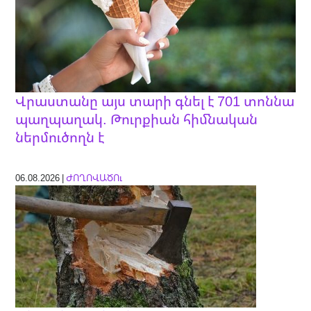
Վրաստանը այս տարի գնել է 701 տոննա
պաղպաղակ. Թուրքիան հիմնական
ներմուծողն է
06.08.2026 |
ԺՈՂՈՎԱԾՈւ