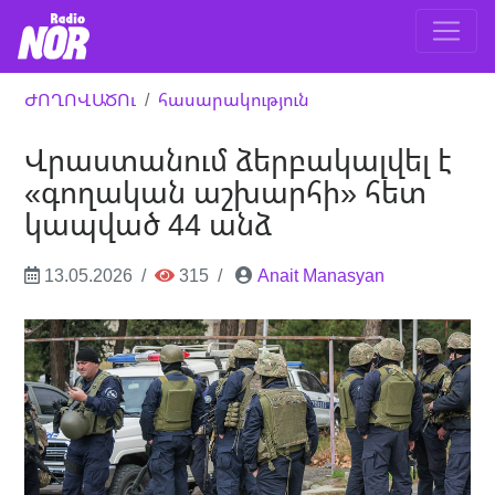
ԺՈՂՈՎԱԾՈւ
հասարակություն
Վրաստանում ձերբակալվել է
«գողական աշխարհի» հետ
կապված 44 անձ
13.05.2026
315
Anait Manasyan