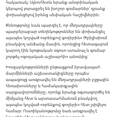
հակառակ: Այնուհետև նրանք անօրինական
կերպով յուրացրել են խոշոր գումարներ՝ դրանք
փոխանցելով իրենց սեփական հաշիվներին:
Քննությունը նաև պարզել է, որ մեղադրյալները
պարբերաբար տեղեկություններ են փոխանցել
այսպես կոչված «օրենքով գողերին» Թբիլիսիում
բնակվող անձանց մասին, որոնցից հետագայում
կարող էին նյութական օգուտ ստանալ և գումար
շորթել «գողական աշխարհի» անունից:
Խուզարկությունների ընթացքում իրավապահ
մարմինների աշխատակիցները որպես
ապացույց առգրավել են մեղադրյալների բջջային
հեռախոսները և համակարգչային
սարքավորումները, որոնք նրանք օգտագործել են
միմյանց հետ և արտասահմանում բնակվող
այսպես կոչված «օրենքով գողերի» հետ շփվելու
համար: Ոստիկանությունը նաև առգրավել է
հրազեն: հետաքննության ընթացքում։