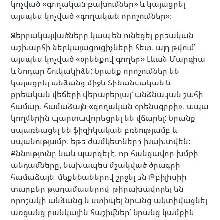
կոչված «գողական բախումներ» և կայացրել
այսպես կոչված «գողական որոշումներ»։
Ձերբակալվածները կապ են ունեցել քրեական
աշխարհի ներկայացուցիչների հետ, այդ թվում՝
այսպես կոչված «օրենքով գողեր» Լևան Մարգիա
և Նոդար Շուկակիձե: Նրանք որոշումներ են
կայացրել անձանց միջև ֆինանսական և
քրեական վեճերի վերաբերյալ՝ անձնական շահի
համար, համաձայն «գողական օրենսգրքի», ապա
կողմերին պարտավորեցրել են վճարել: Նրանք
սպառնացել են ֆիզիկական բռնությամբ և
սպանությամբ, եթե ժամկետները խախտվեն:
Քննությունը նաև պարզել է, որ հանցավոր խմբի
անդամները, նախապես մշակված ծրագրի
համաձայն, մեքենաներով շրջել են Թբիլիսիի
տարբեր թաղամասերով, թիրախավորել են
որոշակի անձանց և ստիպել նրանց ակտիվացնել
առցանց բանկային հաշիվներ՝ նրանց կամքին