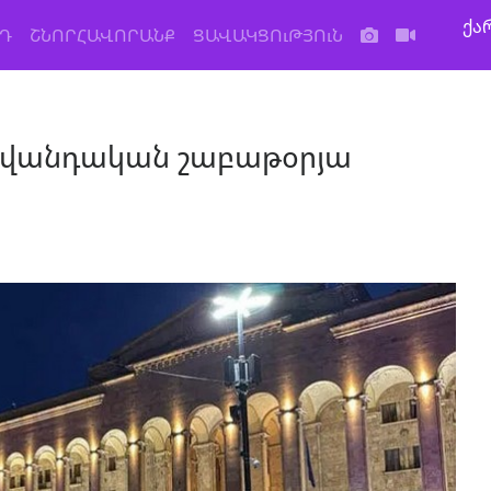
ქა
Դ
ՇՆՈՐՀԱՎՈՐԱՆՔ
ՑԱՎԱԿՑՈւԹՅՈւՆ
 ավանդական շաբաթօրյա