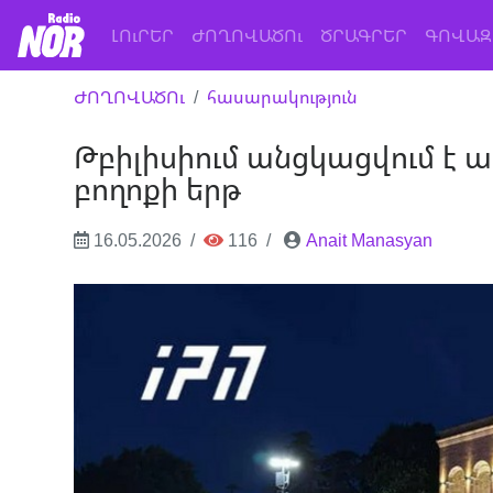
(current)
ԼՈւՐԵՐ
ԺՈՂՈՎԱԾՈւ
ԾՐԱԳՐԵՐ
ԳՈՎԱԶ
ԺՈՂՈՎԱԾՈւ
հասարակություն
Թբիլիսիում անցկացվում է
բողոքի երթ
16.05.2026
116
Anait Manasyan