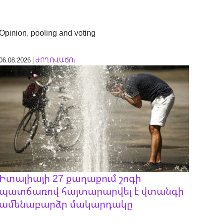
Opinion, pooling and voting
06.08.2026 |
ԺՈՂՈՎԱԾՈւ
Իտալիայի 27 քաղաքում շոգի
պատճառով հայտարարվել է վտանգի
ամենաբարձր մակարդակը