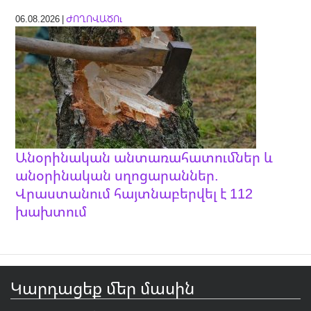
06.08.2026 |
ԺՈՂՈՎԱԾՈւ
Անօրինական անտառահատումներ և
անօրինական սղոցարաններ.
Վրաստանում հայտնաբերվել է 112
խախտում
Կարդացեք մեր մասին