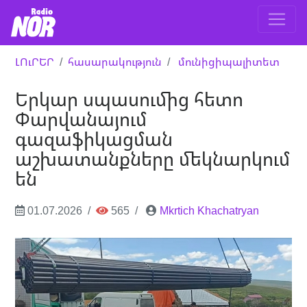
ԼՈւՐԵՐ
հասարակություն
մունիցիպալիտետ
Երկար սպասումից հետո
Փարվանայում
գազաֆիկացման
աշխատանքները մեկնարկում
են
01.07.2026
565
Mkrtich Khachatryan