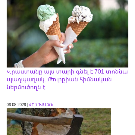
Վրաստանը այս տարի գնել է 701 տոննա
պաղպաղակ. Թուրքիան հիմնական
ներմուծողն է
06.08.2026 |
ԺՈՂՈՎԱԾՈւ