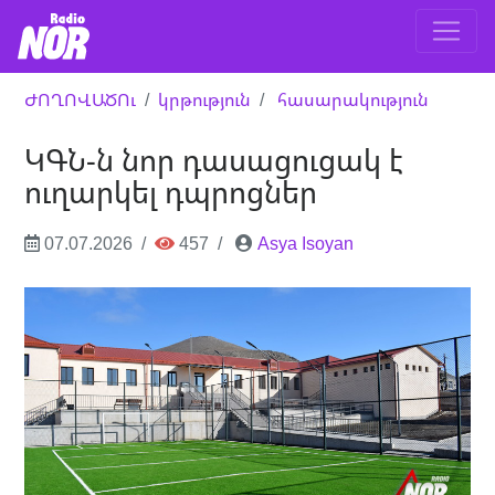
ԺՈՂՈՎԱԾՈւ
կրթություն
հասարակություն
ԿԳՆ-ն նոր դասացուցակ է
ուղարկել դպրոցներ
07.07.2026
457
Asya Isoyan