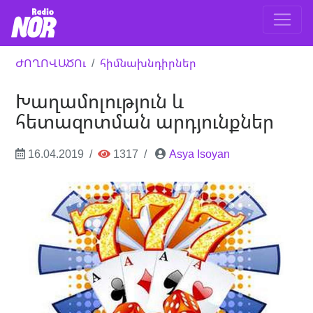
ԺՈՂՈՎԱԾՈւ
հիմնախնդիրներ
Խաղամոլություն և
հետազոտման արդյունքներ
16.04.2019
1317
Asya Isoyan