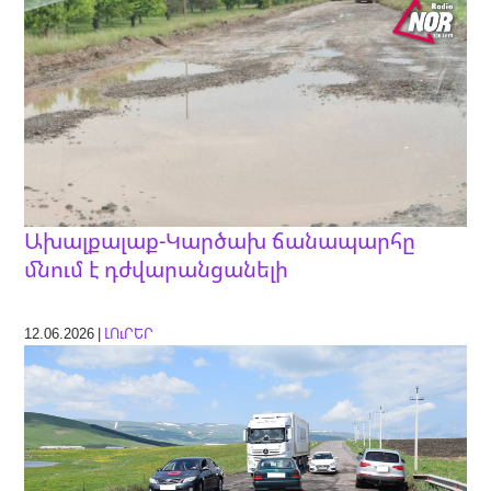
Ախալքալաք-Կարծախ ճանապարհը
մնում է դժվարանցանելի
12.06.2026 |
ԼՈւՐԵՐ