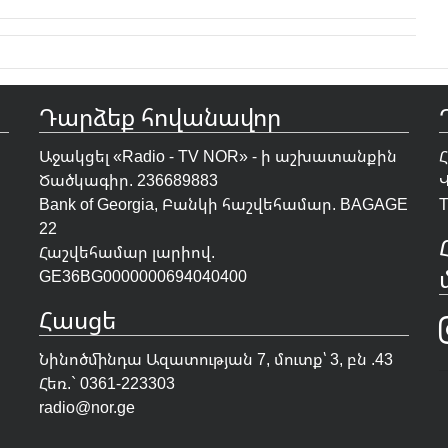
Դարձեք հովանավոր
Աջակցել «Radio - TV NOR» - ի աշխատանքին
Ծածկագիր. 236689883
Bank of Georgia, Բանկի հաշվեհամար. BAGAGE
T
22
Հաշվեհամար լարիով.
GE36BG0000000694040400
Հասցե
Նինոծմինդա Ազատության 7, մուտք՝ 3, բն .43
Հեռ.` 0361-223303
radio@nor.ge