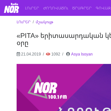
(current)
ԼՈւՐԵՐ
ԺՈՂՈՎԱԾՈւ
ԾՐԱԳՐԵՐ
ԳՈՎԱԶ
ԼՈւՐԵՐ
մշակույթ
«PITA» երիտասարդական կեն
օրը
21.04.2019
1092
Asya Isoyan