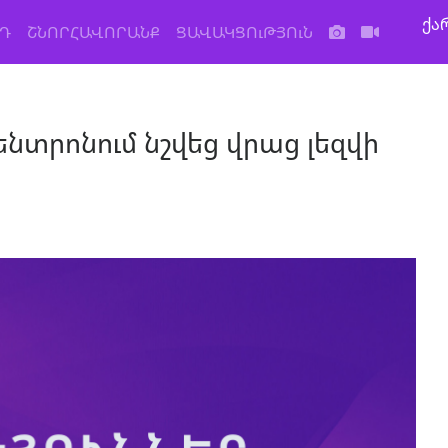
ქა
Դ
ՇՆՈՐՀԱՎՈՐԱՆՔ
ՑԱՎԱԿՑՈւԹՅՈւՆ
տրոնում նշվեց վրաց լեզվի