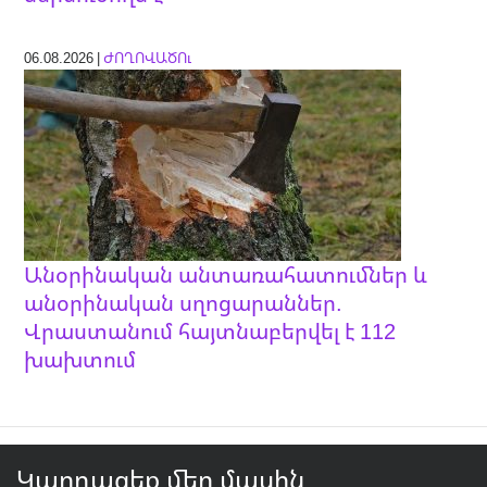
06.08.2026 |
ԺՈՂՈՎԱԾՈւ
Անօրինական անտառահատումներ և
անօրինական սղոցարաններ.
Վրաստանում հայտնաբերվել է 112
խախտում
Կարդացեք մեր մասին