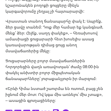
կշարունակեն բողոքի ցույցերը մինչև
կարգավորումը չեղյալ չի հայտարարվի:
Վրաստան տանող ճանապարհը փակ է։ Ապրե՛ք,
ձեր ցավը տանեմ։ Դուք մեր համար եք կանգնած,
մենք՝ ձեր։ Հելե՛ք, սաղդ փակեք», – հեռախոսով
ամասիացի ցուցարարի հետ խոսելիս ասաց
կառավարության դիմաց ցույց անող
մսավաճառերից մեկը։
Ցուցարարները բոլոր մսավաճառներին
հորդորեցին վաղն առավոտյան՝ ժամը 08։00-ին
փակել անխտիր բոլոր միջպետական
ճանապարհները՝ յուրաքանչյուրն իր մարզում։
«Երևի հիմա նստած շաուրմա են ուտում, բայց չեն
իջնում մեր մոտ։ Ով կգա միս առնելու՝ միս չտաք»,
– ասացին գյուղացիները։