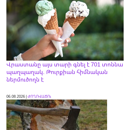
Վրաստանը այս տարի գնել է 701 տոննա
պաղպաղակ. Թուրքիան հիմնական
ներմուծողն է
06.08.2026 |
ԺՈՂՈՎԱԾՈւ