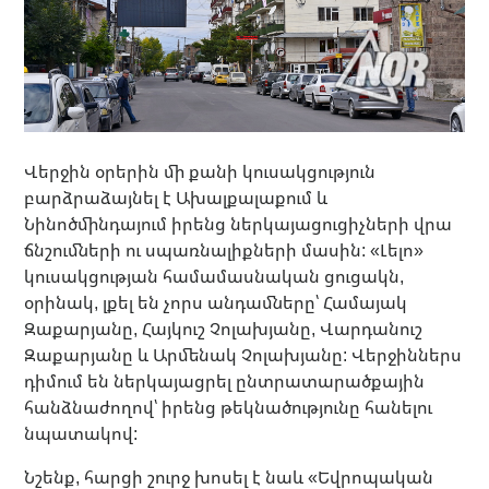
Վերջին օրերին մի քանի կուսակցություն
բարձրաձայնել է Ախալքալաքում և
Նինոծմինդայում իրենց ներկայացուցիչների վրա
ճնշումների ու սպառնալիքների մասին: «Լելո»
կուսակցության համամասնական ցուցակն,
օրինակ, լքել են չորս անդամները՝ Համայակ
Զաքարյանը, Հայկուշ Չոլախյանը, Վարդանուշ
Զաքարյանը և Արմենակ Չոլախյանը: Վերջիններս
դիմում են ներկայացրել ընտրատարածքային
հանձնաժողով՝ իրենց թեկնածությունը հանելու
նպատակով:
Նշենք, հարցի շուրջ խոսել է նաև «Եվրոպական