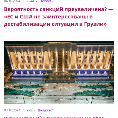
04.10.2024
2244
Новости
Вероятность санкций преувеличена? —
«ЕС и США не заинтересованы в
дестабилизации ситуации в Грузии»
03.10.2024
928
Дайджест