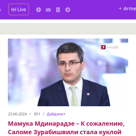
Arme
Live
а
25.06.2024
851
Дайджест
Мамука Мдинарадзе – К сожалению,
Саломе Зурабишвили стала куклой