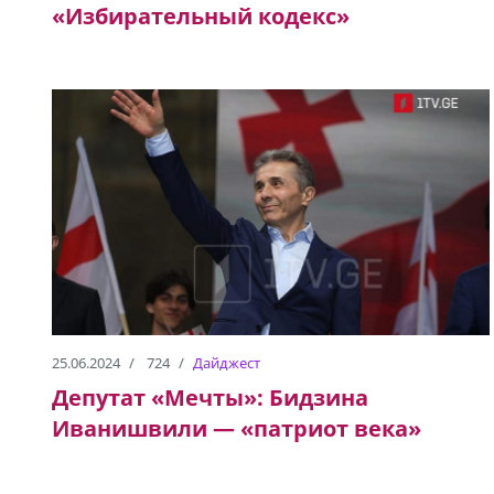
«Избирательный кодекс»
25.06.2024
724
Дайджест
Депутат «Мечты»: Бидзина
Иванишвили — «патриот века»