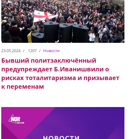
23.05.2024
1207
Новости
Бывший политзаключённый
предупреждает Б.Иванишвили о
рисках тоталитаризма и призывает
к переменам