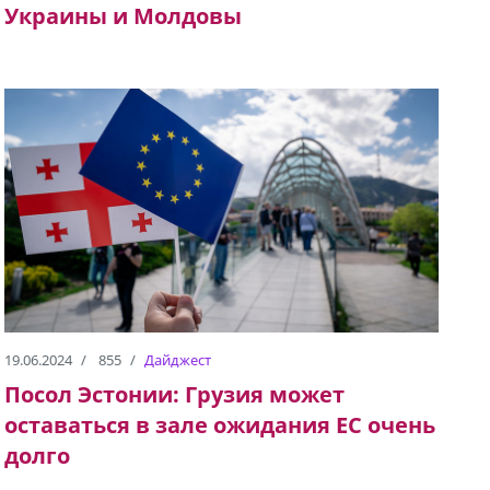
Украины и Молдовы
19.06.2024
855
Дайджест
Посол Эстонии: Грузия может
оставаться в зале ожидания ЕС очень
долго