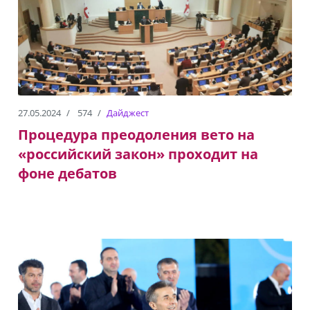
27.05.2024
574
Дайджест
Процедура преодоления вето на
«российский закон» проходит на
фоне дебатов