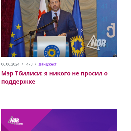
06.06.2024
478
Дайджест
Мэр Тбилиси: я никого не просил о
поддержке