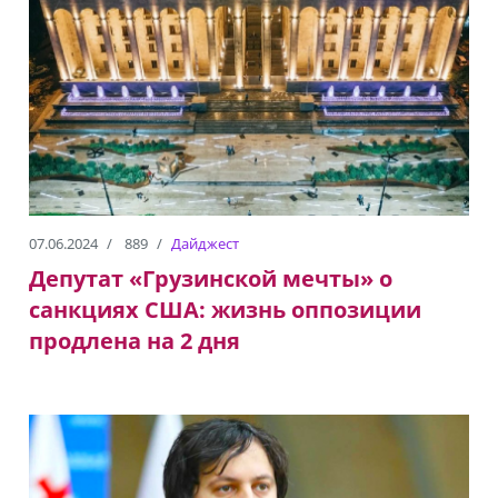
07.06.2024
889
Дайджест
Депутат «Грузинской мечты» о
санкциях США: жизнь оппозиции
продлена на 2 дня