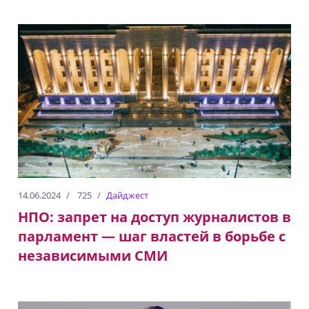
14.06.2024
725
Дайджест
НПО: запрет на доступ журналистов в
парламент — шаг властей в борьбе с
независимыми СМИ