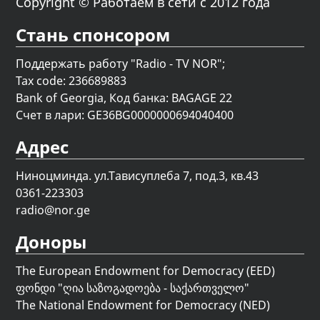
Copyright © Работаем в сети с 2012 года
Стань спонсором
Поддержать работу "Radio - TV NOR";
Tax code: 236689883
Bank of Georgia, Код банка: BAGAGE 22
Счет в лари: GE36BG0000000694040400
Адрес
Ниноцминда. ул.Тависуплеба 7, под.3, кв.43
0361-223303
radio@nor.ge
Доноры
The European Endowment for Democracy (EED)
ფონდი "
ღია საზოგადოება - საქართველო
"
The National Endowment for Democracy (NED)