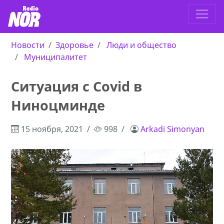
Новости
Здоровье
Люди и общество
Муниципалитет
Ситуация с Covid в
Ниноцминде
15 ноября, 2021
998
Arkadi Simonyan