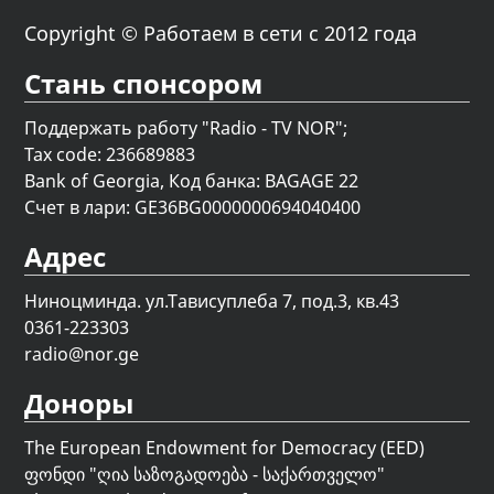
Copyright © Работаем в сети с 2012 года
Стань спонсором
Поддержать работу "Radio - TV NOR";
Tax code: 236689883
Bank of Georgia, Код банка: BAGAGE 22
Счет в лари: GE36BG0000000694040400
Адрес
Ниноцминда. ул.Тависуплеба 7, под.3, кв.43
0361-223303
radio@nor.ge
Доноры
The European Endowment for Democracy (EED)
ფონდი "
ღია საზოგადოება - საქართველო
"