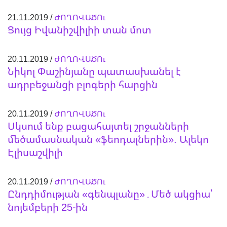
21.11.2019 /
ԺՈՂՈՎԱԾՈւ
Ցույց Իվանիշվիլիի տան մոտ
20.11.2019 /
ԺՈՂՈՎԱԾՈւ
Նիկոլ Փաշինյանը պատասխանել է
ադրբեջանցի բլոգերի հարցին
20.11.2019 /
ԺՈՂՈՎԱԾՈւ
Սկսում ենք բացահայտել շրջանների
մեծամասնական «ֆեոդալներին». Ալեկո
Էլիսաշվիլի
20.11.2019 /
ԺՈՂՈՎԱԾՈւ
Ընդդիմության «գենպլանը»․Մեծ ակցիա՝
նոյեմբերի 25-ին