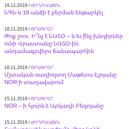
19.11.2019 /
ԺՈՂՈՎԱԾՈւ
ՆԳՆ-ն 18 անձի է բերման ենթարկել
18.11.2019 /
ԾՐԱԳՐԵՐ
Թոք շոու. Ի՞նչ է ՆԱՏՕ – ն եւ ի՞նչ խնդիրներ
ունի Վրաստանը ՆԱՏՕ-ին
անդամագրվելու ճանապարհին
18.11.2019 /
ԾՐԱԳՐԵՐ
Մշտական ռադիոլսող Մաթեւոս Էլոյանը
NOR-ի տաղավարում
15.11.2019 /
ԾՐԱԳՐԵՐ
NOR – ի հյուրն է Արկադի Բեզոյանը
15.11.2019 /
ԺՈՂՈՎԱԾՈւ